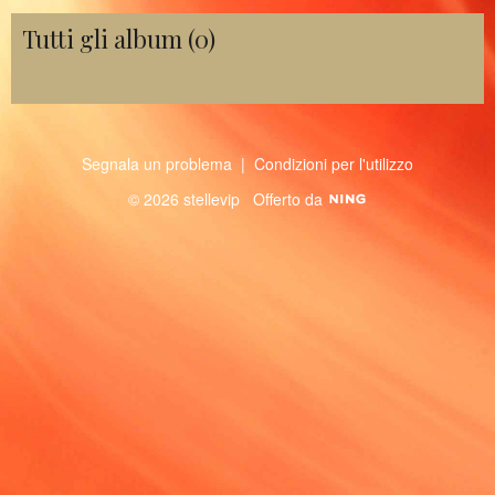
Tutti gli album (0)
Segnala un problema
|
Condizioni per l'utilizzo
© 2026 stellevip
Offerto da