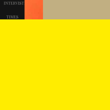
INTERVISTE
TIMES
PREMIO
GUSTAVE
FLAUBERT
REGISTRATI
"L'ARTE
E LA
PAROLA"
DI
PREMIO
ERNEST
HEMINGWAY