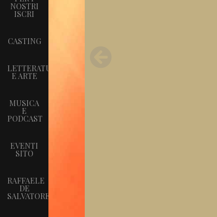
NOSTRI
ISCRI
CASTING
LETTERATURA
E ARTE
MUSICA
E
PODCAST
EVENTI
SITO
RAFFAELE
DE
SALVATORE