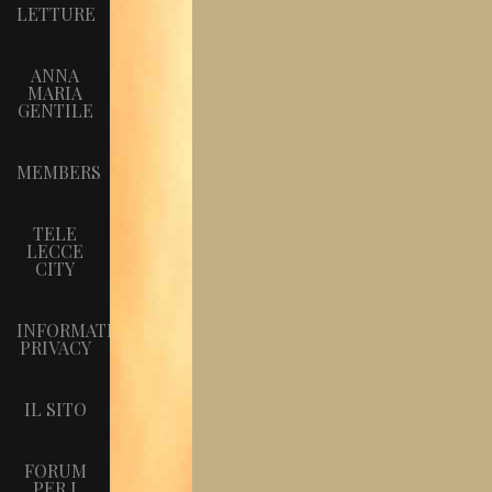
LETTURE
ANNA
MARIA
GENTILE
MEMBERS
TELE
LECCE
CITY
INFORMATIVA
PRIVACY
IL SITO
FORUM
PER I