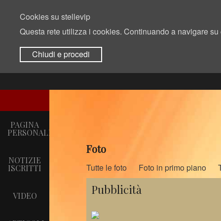
Cookies su stellevip
Questa rete utilizza i cookies. Continuando a navigare su q
stelle
Chiudi e procedi
vip
PAGINA
PERSONALE
Foto
NOTIZIE
Tutte le foto
Foto in primo piano
ISCRITTI
Pubblicità
VIDEO