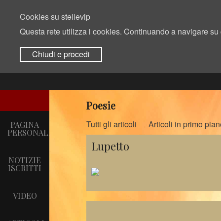
Cookies su stellevip
Questa rete utilizza i cookies. Continuando a navigare su q
stelle
Chiudi e procedi
vip
Poesie
Tutti gli articoli
Articoli in primo pian
PAGINA
PERSONALE
Lupetto
NOTIZIE
ISCRITTI
VIDEO