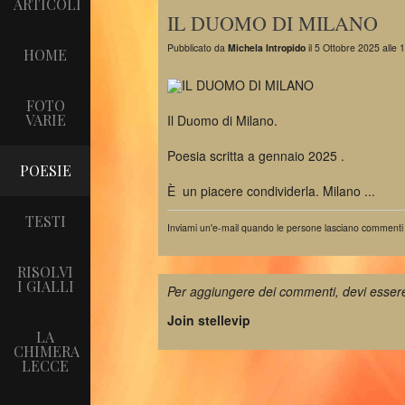
ARTICOLI
IL DUOMO DI MILANO
Pubblicato da
Michela Intropido
il 5 Ottobre 2025 alle 
HOME
FOTO
VARIE
Il Duomo di Milano.
Poesia scritta a gennaio 2025 .
POESIE
È un piacere condividerla. Milano ...
TESTI
Inviami un'e-mail quando le persone lasciano commenti
RISOLVI
I GIALLI
Per aggiungere dei commenti, devi essere
Join stellevip
LA
CHIMERA
LECCE