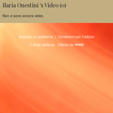
Ilaria Onestini 's Video (0)
Non ci sono ancora video.
Segnala un problema
|
Condizioni per l'utilizzo
© 2026 stellevip
Offerto da